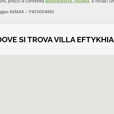
oni, prezzi e conferma
disponibilità
,
chiama
o inviaci un
alloggio AEMAK – PAF0004665
DOVE SI TROVA VILLA EFTYKHIA