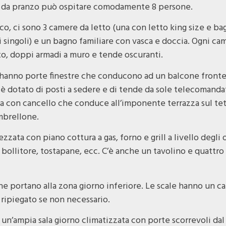
la da pranzo può ospitare comodamente 8 persone.
rco, ci sono 3 camere da letto (una con letto king size e ba
 singoli) e un bagno familiare con vasca e doccia. Ogni cam
tto, doppi armadi a muro e tende oscuranti.
o hanno porte finestre che conducono ad un balcone fronte m
e è dotato di posti a sedere e di tende da sole telecomandat
la con cancello che conduce all’imponente terrazza sul tetto
mbrellone.
ata con piano cottura a gas, forno e grill a livello degli 
bollitore, tostapane, ecc. C’è anche un tavolino e quattro
he portano alla zona giorno inferiore. Le scale hanno un c
ripiegato se non necessario.
 un’ampia sala giorno climatizzata con porte scorrevoli dal