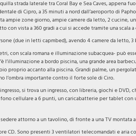
nquilla strada laterale tra Coral Bay e Sea Caves, appena fuor
dentale di Cipro, a 35 minuti a nord dall’aeroporto di Paph
anta ampie zone giorno, ampie camere da letto, 2 cucine, un
tto con vista a 360 gradi a cui si accede tramite una scala a
ersone (due in letti capmbed), avendo 4 camere da letto, 3 
metri, con scala romana e illuminazione subacquea- può esse
c’è l’illuminazione a bordo piscina, una grande area barbecu
oio proprio accanto alla piscina. Grandi palme, un pergol
o l’ombra importante contro il forte sole di Ciro.
l’ingresso, si trova un ingresso, con libreria, giochi e DVD
ono cellulare a 6 punti, un caricabatterie per tablet con u
 sedere attorno a un tavolino, di fronte a una TV montata a
ore CD. Sono presenti 3 ventilatori telecomandati e aria co