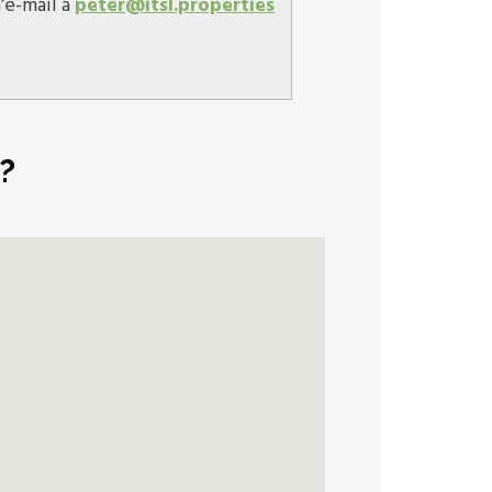
’e-mail a
peter@itsl.properties
?