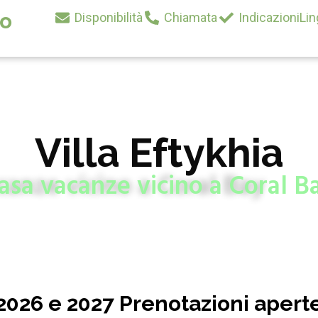
ro
Disponibilità
Chiamata
Indicazioni
Lin
Villa Eftykhia
asa vacanze vicino a Coral B
2026 e 2027 Prenotazioni apert