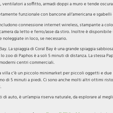
a, ventilatori a soffitto, armadi doppi a muro e tende oscura
etamente funzionale con bancone all’americana e sgabelli 
 includono connessione internet wireless, stampante a color
amera da letto e ferro/asse da stiro. Inoltre è disponibile
 noleggiate in loco, se necessario.
l Bay. La spiaggia di Coral Bay è una grande spiaggia sabbios
 zoo di Paphos è a soli 5 minuti di distanza. La stessa Pap
e moderni centri commerciali.
a villa c’è un piccolo minimarket per piccoli oggetti e due r
 di 5 minuti a piedi. Ci sono anche molti altri ottimi ris
.
ti di auto, è un’ampia riserva naturale, da esplorare al me